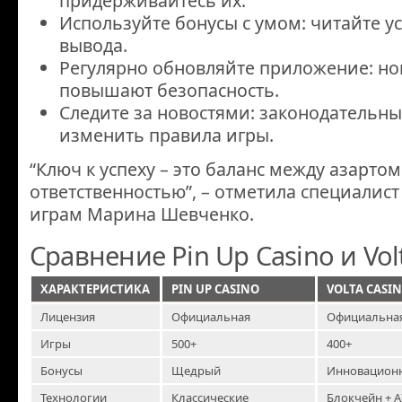
придерживайтесь их.
Используйте бонусы с умом: читайте у
вывода.
Регулярно обновляйте приложение: но
повышают безопасность.
Следите за новостями: законодательн
изменить правила игры.
“Ключ к успеху – это баланс между азартом
ответственностью”, – отметила специалис
играм Марина Шевченко.
Сравнение Pin Up Casino и Vol
ХАРАКТЕРИСТИКА
PIN UP CASINO
VOLTA CASI
Лицензия
Официальная
Официальна
Игры
500+
400+
Бонусы
Щедрый
Инновацион
Технологии
Классические
Блокчейн + A