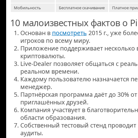
Мобильность
Бесплатное скачивание
Платное пр
10 малоизвестных фактов о Pi
Основан в
посмотреть
2015 г., уже бол
игроков по всему миру.
Приложение поддерживает несколько 
криптовалюты.
Live‑Dealer позволяет общаться с реа
реальном времени.
Каждому пользователю назначается п
менеджер.
Партнёрская программа даёт до 30% от
приглашённых друзей.
Компания участвует в благотворительн
области образования.
Собственный тестовый стенд проводит
аудиты.