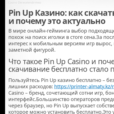
Casino Derecelendirmesi
Pin Up Казино: как скача
и почему это актуально
В мире онлайн‑гейминга выбор подходящ
похож на поиск иголки в стоге сена.За пос
интерес к мобильным версиям игр вырос, и
заметной фигурой.
Что такое Pin Up Casino и поч
скачивание бесплатно стало
Пользуйтесь Pin Up казино бесплатно – б
лишних расходов:
https://printer-almaty.kz/
Casino – бренд, сочетающий сотни игр, бо
интерфейс.Большинство операторов предо
через браузер, но Pin Up выпускает собст
которое можно установить бесплатно.Это у