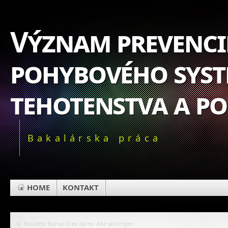
Význam prevencie
pohybového syst
tehotenstva a p
Bakalárska práca
HOME
KONTAKT
«
Roulette Bonus Free Spins: Alle wichtigen