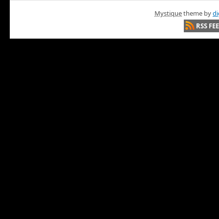
Mystique
theme by
di
RSS FE