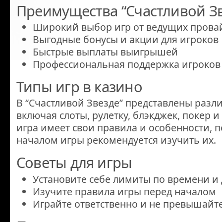
Преимущества “Счастливой З
Широкий выбор игр от ведущих прова
Выгодные бонусы и акции для игроков
Быстрые выплаты выигрышей
Профессиональная поддержка игроков
Типы игр в казино
В “Счастливой Звезде” представлены разл
включая слоты, рулетку, блэкджек, покер и
игра имеет свои правила и особенности, 
началом игры рекомендуется изучить их.
Советы для игры
Установите себе лимиты по времени и
Изучите правила игры перед началом
Играйте ответственно и не превышайт