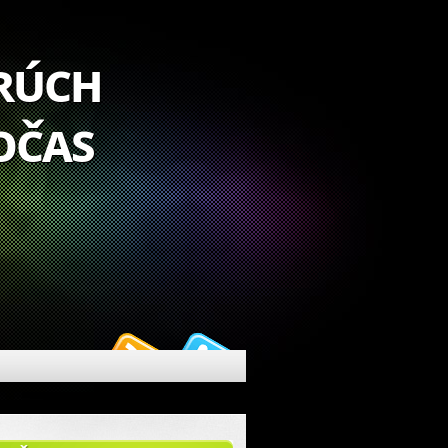
orúch
očas