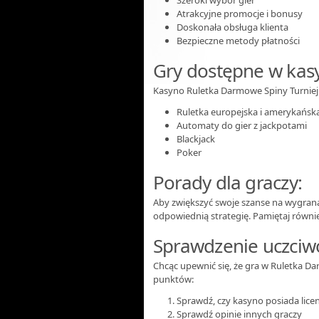
Atrakcyjne promocje i bonusy
Doskonała obsługa klienta
Bezpieczne metody płatności
Gry dostępne w kasy
Kasyno Ruletka Darmowe Spiny Turniej 
Ruletka europejska i amerykańsk
Automaty do gier z jackpotami
Blackjack
Poker
Porady dla graczy:
Aby zwiększyć swoje szanse na wygraną
odpowiednią strategię. Pamiętaj równie
Sprawdzenie uczciwo
Chcąc upewnić się, że gra w Ruletka Da
punktów:
Sprawdź, czy kasyno posiada licen
Sprawdź opinie innych graczy