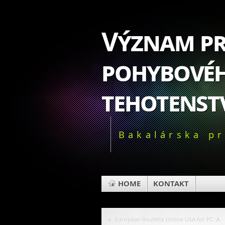
Význam pr
pohybovéh
tehotenst
Bakalárska p
HOME
KONTAKT
«
European Roulette Online USA for PC: A