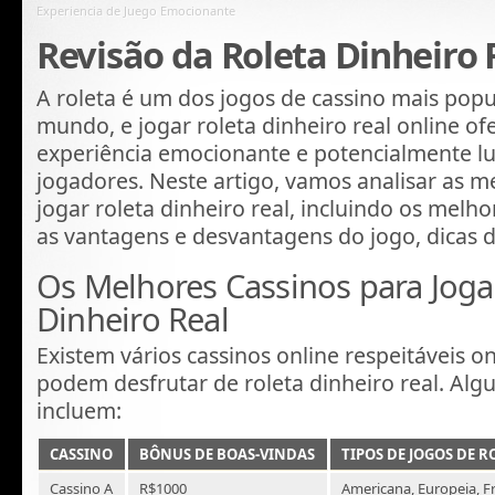
Experiencia de Juego Emocionante
Revisão da Roleta Dinheiro 
A roleta é um dos jogos de cassino mais pop
mundo, e jogar roleta dinheiro real online o
experiência emocionante e potencialmente lu
jogadores. Neste artigo, vamos analisar as 
jogar roleta dinheiro real, incluindo os melho
as vantagens e desvantagens do jogo, dicas
d
Os Melhores Cassinos para Joga
Dinheiro Real
Existem vários cassinos online respeitáveis 
podem desfrutar de roleta dinheiro real. Al
incluem:
CASSINO
BÔNUS DE BOAS-VINDAS
TIPOS DE JOGOS DE R
Cassino A
R$1000
Americana, Europeia, F