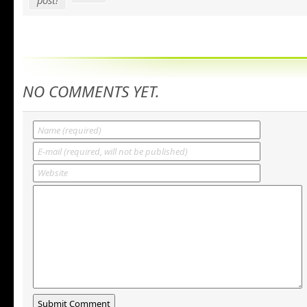
NO COMMENTS YET.